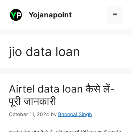
Skip
to
Yojanapoint
Menu
content
jio data loan
Airtel data loan कैसे लें-
पूरी जानकारी
October 11, 2024
by
Bhoopal Singh